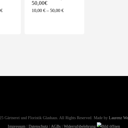
50,00€
Glashaus Saal a.d. Saale
0
€
10,00
€
–
50,00
€
97633, Kleineibstädter Str. 3
09762 930444
Mo.- Di. 9 - 18 Uhr
Mi. geschlossen
Do. - Fr. 9 - 18 Uhr
Sa. 8 - 13 Uhr
5 Gärtnerei und Floristik Glashaus. All Rights Reserved. Made by
Laurenz We
Impressum
|
Datenschutz
|
AGBs
|
Widerrufsbelehrung