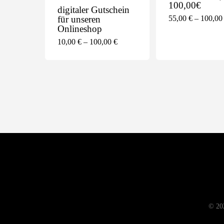
100,00€
digitaler Gutschein
Glashaus Stadtlauringen
für unseren
55,00
€
–
100,0
97488, Schweinfurter Str. 20
Onlineshop
09724 510
10,00
€
–
100,00
€
Mo. - Fr. 8 - 18 Uhr
Sa. 8 - 13 Uhr
© 202