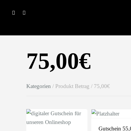
75,00€
Hit enter to search or ESC to close
Kategorien
/ Produkt Betrag / 75,00€
Gutschein 55,