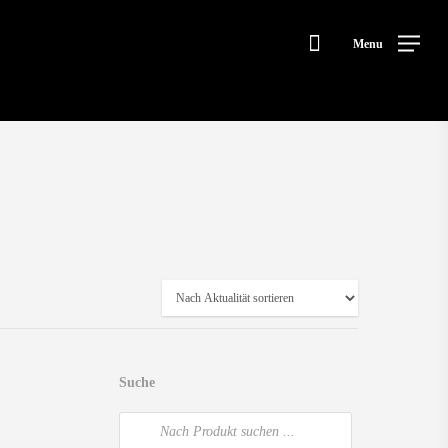
Menu
Products
search
Home
Gärtnerei
Suche
Products
search