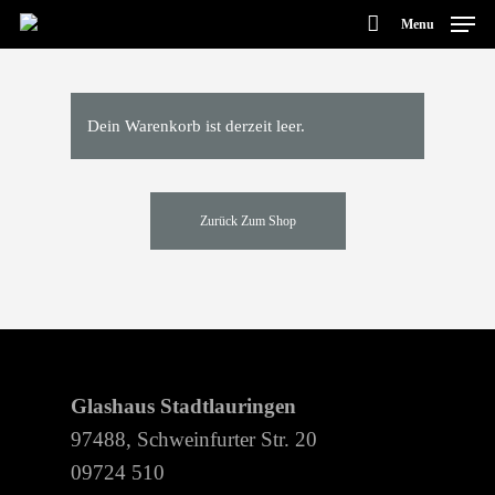
Menu
Dein Warenkorb ist derzeit leer.
Hit enter to search or ESC to close
Zurück Zum Shop
Glashaus Stadtlauringen
97488, Schweinfurter Str. 20
09724 510
Products