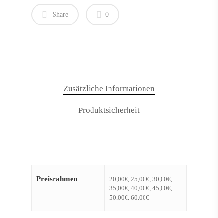
Share
0
Products
search
Zusätzliche Informationen
Home
Produktsicherheit
Shop-Startseite
Traumfänger
Sträuße
Kleinigkeiten
Preisrahmen
20,00€, 25,00€, 30,00€,
35,00€, 40,00€, 45,00€,
Gutscheine
50,00€, 60,00€
Grußkarten