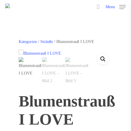
Menu
Hit enter to search or ESC to close
Kategorien
/
Sträuße
/ Blumenstrauß I LOVE
Blumenstrauß
I LOVE