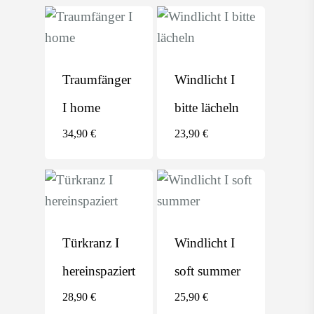
Traumfänger
Sträuße
Kleinigkeiten
Traumfänger
Windlicht I
Gutscheine
I home
bitte lächeln
Grußkarten
34,90
€
23,90
€
Türkranz I
Windlicht I
hereinspaziert
soft summer
28,90
€
25,90
€