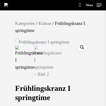
Menu
Kategorien
/
Kränze
/ Frühlingskranz I
Hit enter to search or ESC to close
springtime
Frühlingskranz I
springtime