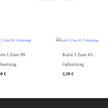
Glashaus Saal a.d. Saale
rte I Zum 90.
Karte I Zum 65.
97633, Kleineibstädter Str. 3
09762 930444
burtstag
Geburtstag
Mo.- Di. 9 - 18 Uhr
Mi. geschlossen
50
€
2,50
€
Do. - Fr. 9 - 18 Uhr
Sa. 8 - 13 Uhr