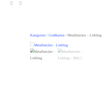
Kategorien
/
Grußkarten
/ Metallstecker – Liebling
Hit enter to search or ESC to close