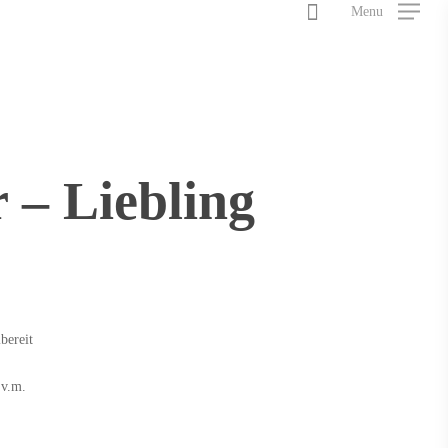
Menu
 – Liebling
bereit
.v.m.