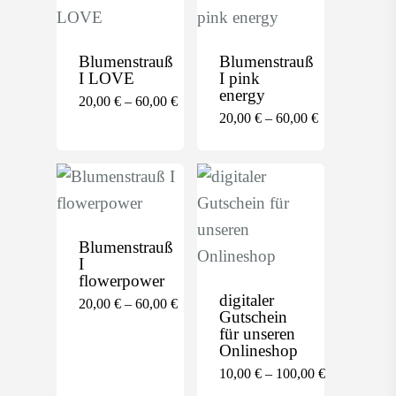
Blumenstrauß
Blumenstrauß
I LOVE
I pink
energy
20,00
€
–
60,00
€
20,00
€
–
60,00
€
Products
search
Home
Shop-Startseite
Blumenstrauß
Traumfänger
I
flowerpower
Sträuße
digitaler
20,00
€
–
60,00
€
Gutschein
für unseren
Kleinigkeiten
Onlineshop
Gutscheine
10,00
€
–
100,00
€